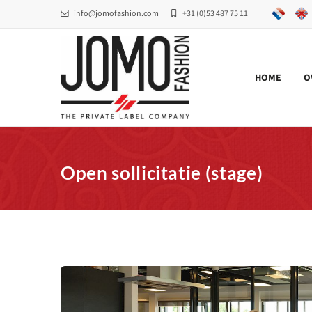
info@jomofashion.com
+31 (0)53 487 75 11
HOME
O
Open sollicitatie (stage)